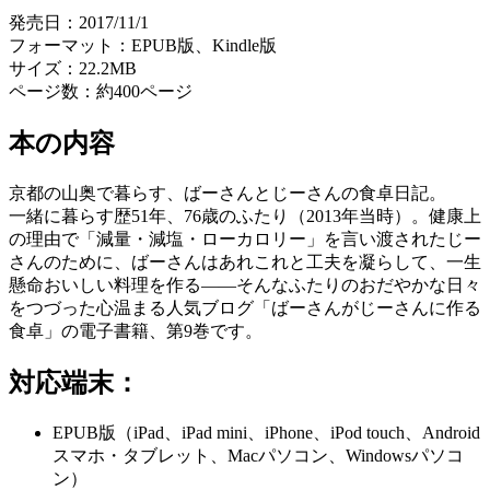
発売日：
2017/11/1
フォーマット：
EPUB版、Kindle版
サイズ：
22.2MB
ページ数：
約400ページ
本の内容
京都の山奥で暮らす、ばーさんとじーさんの食卓日記。
一緒に暮らす歴51年、76歳のふたり（2013年当時）。健康上
の理由で「減量・減塩・ローカロリー」を言い渡されたじー
さんのために、ばーさんはあれこれと工夫を凝らして、一生
懸命おいしい料理を作る――そんなふたりのおだやかな日々
をつづった心温まる人気ブログ「ばーさんがじーさんに作る
食卓」の電子書籍、第9巻です。
対応端末：
EPUB版（iPad、iPad mini、iPhone、iPod touch、Android
スマホ・タブレット、Macパソコン、Windowsパソコ
ン）