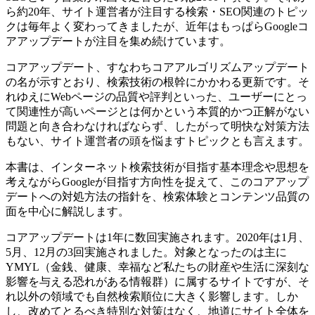
ら約20年、サイト運営者が注目する検索・SEO関連のトピッ
クは毎年よく変わってきましたが、近年はもっぱらGoogleコ
アアップデートが注目を集め続けています。
コアアップデート、すなわちコアアルゴリズムアップデート
の名が示すとおり、検索技術の根幹にかかわる更新です。そ
れゆえにWebページの品質や評判といった、ユーザーにとっ
て関連性が高いページとは何かという本質的かつ正解がない
問題と向き合わなければならず、したがって明快な対策方法
もない、サイト運営者の頭を悩ますトピックとも言えます。
本書は、インターネット検索技術が目指す基本理念や思想を
考えながらGoogleが目指す方向性を捉えて、このコアアップ
デートへの対処方法の指針を、検索体験とコンテンツ品質の
面を中心に解説します。
コアアップデートは1年に数回実施されます。2020年は1月、
5月、12月の3回実施されました。対象となったのは主に
YMYL（金銭、健康、幸福など私たちの財産や生活に深刻な
影響を与える恐れがある情報群）に属するサイトですが、そ
れ以外の領域でも自然検索順位に大きく影響します。しか
し、改めてとるべき特別な対策はなく、地道にサイト全体を