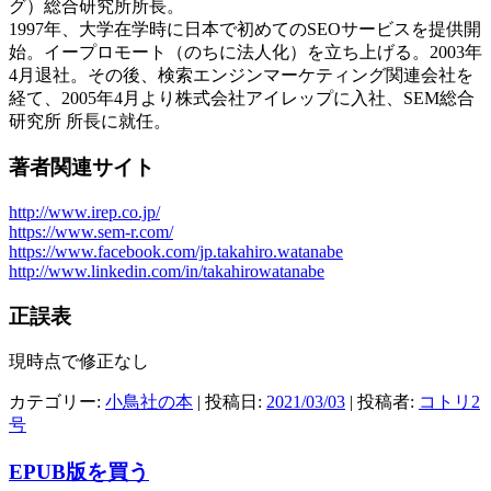
グ）総合研究所所長。
1997年、大学在学時に日本で初めてのSEOサービスを提供開
始。イープロモート（のちに法人化）を立ち上げる。2003年
4月退社。その後、検索エンジンマーケティング関連会社を
経て、2005年4月より株式会社アイレップに入社、SEM総合
研究所 所長に就任。
著者関連サイト
http://www.irep.co.jp/
https://www.sem-r.com/
https://www.facebook.com/jp.takahiro.watanabe
http://www.linkedin.com/in/takahirowatanabe
正誤表
現時点で修正なし
カテゴリー:
小鳥社の本
| 投稿日:
2021/03/03
|
投稿者:
コトリ2
号
EPUB版を買う