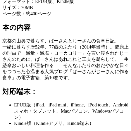
フォーマット：
EPUB版、Kindle版
サイズ：
70MB
ページ数：
約400ページ
本の内容
京都の山奥で暮らす、ばーさんとじーさんの食卓日記。
一緒に暮らす歴52年、77歳のふたり（2014年当時）。健康上
の理由で「減量・減塩・ローカロリー」を言い渡されたじー
さんのために、ばーさんはあれこれと工夫を凝らして、一生
懸命おいしい料理を作る――そんなふたりのおだやかな日々
をつづった心温まる人気ブログ「ばーさんがじーさんに作る
食卓」の電子書籍、第10巻です。
対応端末：
EPUB版（iPad、iPad mini、iPhone、iPod touch、Android
スマホ・タブレット、Macパソコン、Windowsパソコ
ン）
Kindle版（Kindleアプリ、Kindle端末）