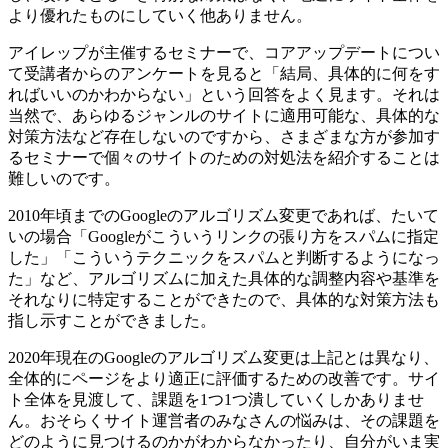
より優れたものにしていく他ありません。
アイレップが主催するセミナーで、コアアップデートについ
て受講者からのアンケートを見ると「結局、具体的に何をす
ればいいのかわからない」という回答をよく見ます。それは
当然で、あらゆるジャンルのサイトに適用可能な、具体的な
対策方法など存在しないのですから、さまざまな方が参加す
るセミナーで個々のサイトのための対処法を紹介することは
難しいのです。
2010年頃までのGoogleのアルゴリズム変更であれば、たいて
いの場合「Googleがこういうリンクの張り方をスパムに指定
した」「こういうテクニックをスパムと判断するようになっ
た」など、アルゴリズムに加えた具体的な調整内容や基準を
それなりに特定することができたので、具体的な対策方法も
指し示すことができました。
2020年現在のGoogleのアルゴリズム変更は上記とは異なり、
全体的にページをより適正に評価するための改善です。サイ
ト全体を見渡して、課題を1つ1つ潰していくしかありませ
ん。おそらくサイト運営者のみなさんの悩みは、その課題を
どのように見つけるのかがわからなかったり、自分がいま実