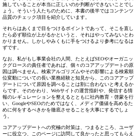
施していることが本当に正しいのか判断ができないことでし
ょう。そういう人たちのために、本書の後半ではコンテンツ
品質のチェック項目を紹介しています。
それらはあくまで目をつけるポイントであって、そこを直し
たら必ず順位が上がるかというと、それはやってみないとわ
かりません。しかしやみくもに手をつけるより参考になるは
ずです。
なお、私がもし事業会社の人間、たとえばSEOやオーガニッ
クグロースの責任者であれば、個々のコアアップデートの原
因は調べません。検索アルゴリズムやその影響による検索順
位変動についての長い業務経験と知見から、このコアアップ
デートについて原因を調べることは割に合わないと考えるか
らです。そのかわり、Webサイトの運営指針や、発信する情
報のレギュレーションを整えるとともに社内教育・啓蒙を行
い、GoogleやSEOのためではなく、メディア価値を高めるた
めに何をするべきかを徹底させることを大事にするでしょ
う。
コアアップデートへの究極の対策は、つまるところ、ユーザ
ーに役立つ、このページに訪問して良かったと思ってもらえ